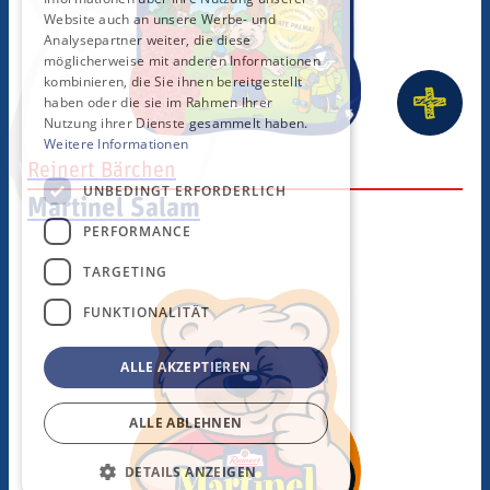
Website auch an unsere Werbe- und
Analysepartner weiter, die diese
möglicherweise mit anderen Informationen
kombinieren, die Sie ihnen bereitgestellt
Martinel 
haben oder die sie im Rahmen Ihrer
Nutzung ihrer Dienste gesammelt haben.
Weitere Informationen
Reinert Bärchen
UNBEDINGT ERFORDERLICH
Martinel Salam
PERFORMANCE
TARGETING
FUNKTIONALITÄT
ALLE AKZEPTIEREN
ALLE ABLEHNEN
DETAILS ANZEIGEN