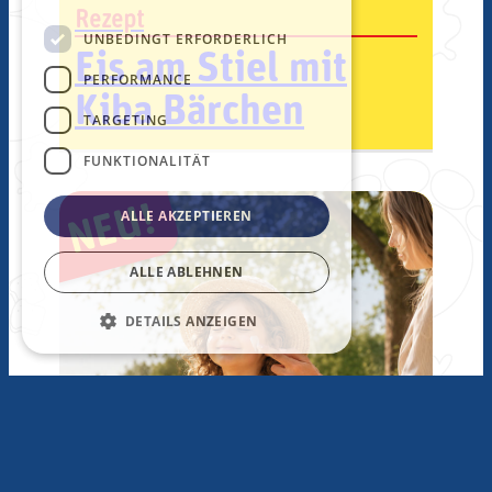
Rezept
UNBEDINGT ERFORDERLICH
Eis am Stiel mit
PERFORMANCE
Kiba Bärchen
TARGETING
FUNKTIONALITÄT
NEU!
ALLE AKZEPTIEREN
ALLE ABLEHNEN
DETAILS ANZEIGEN