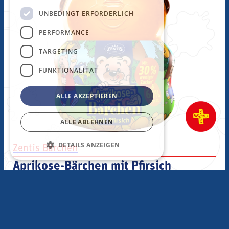
UNBEDINGT ERFORDERLICH
PERFORMANCE
TARGETING
FUNKTIONALITÄT
ALLE AKZEPTIEREN
Aprikose-
ALLE ABLEHNEN
DETAILS ANZEIGEN
Zentis Bärchen
Aprikose-Bärchen mit Pfirsich
fein passiert