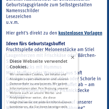
Geburtstagsgirlande zum Selbstgestalten
Namensschilder
Lesezeichen
u.v.m.
Hier geht’s direkt zu den
kostenlosen Vorlagen
Ideen fürs Geburtstagsbuffet
Fruchtspieße oder Melonenstücke am Stiel
Laugenherzen mit Frischkäse oder Bärchen-
×
Diese Webseite verwendet
Streich
Cookies.
Gemüsesticks mit Hummus
Mini-Muffins oder Wassereis aus Saft
Wir verwenden Cookies, um Inhalte und
Getränke wie Wasser mit Obst oder Schorle in
Anzeigen zu personalisieren und unseren
Datenverkehr zu analysieren. Wir geben
bunten Bechern runden das Buffet ab – am
Informationen über Ihre Nutzung unserer
besten draußen auf einer Picknickdecke
Website auch an unsere Werbe- und
servieren.
Analysepartner weiter, die diese
Viele tolle Rezepte findest Du auf unserer
möglicherweise mit anderen Informationen
kombinieren, die Sie ihnen bereitgestellt
Website unter der Rubrik „Ernährung“