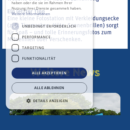
haben oder die sie im Rahmen Ihrer
Nutzung ihrer Dienste gesammelt haben.
Ein letzter Tipp
Weitere Informationen
Eine kleine Fotostation mit Verkleidungsecke
(z. B. Tiermasken, Hüte, Sonnenbrillen) sorgt
UNBEDINGT ERFORDERLICH
für Spaß – und tolle Erinnerungsfotos zum
PERFORMANCE
Mitnehmen oder Verschenken.
TARGETING
FUNKTIONALITÄT
Weitere News
ALLE AKZEPTIEREN
ALLE ABLEHNEN
DETAILS ANZEIGEN