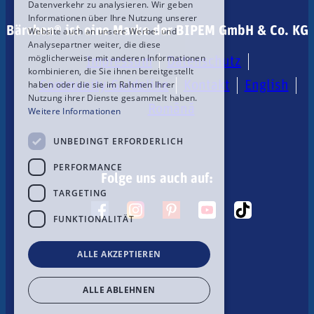
Datenverkehr zu analysieren. Wir geben
Informationen über Ihre Nutzung unserer
Bärchen® ist eine Marke der BIPEM GmbH & Co. KG
Website auch an unsere Werbe- und
Analysepartner weiter, die diese
möglicherweise mit anderen Informationen
Impressum
Datenschutz
kombinieren, die Sie ihnen bereitgestellt
haben oder die sie im Rahmen Ihrer
Community-Guideline
Kontakt
English
Nutzung ihrer Dienste gesammelt haben.
Română
Weitere Informationen
UNBEDINGT ERFORDERLICH
PERFORMANCE
Folge uns auch auf:
TARGETING
FUNKTIONALITÄT
ALLE AKZEPTIEREN
ALLE ABLEHNEN