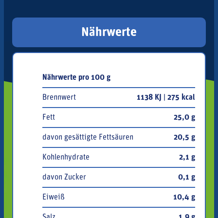
Nährwerte
Nährwerte pro 100 g
Brennwert
1138 KJ | 275 kcal
Fett
25,0 g
davon gesättigte Fettsäuren
20,5 g
Kohlenhydrate
2,1 g
davon Zucker
0,1 g
Eiweiß
10,4 g
Salz
1,9 g