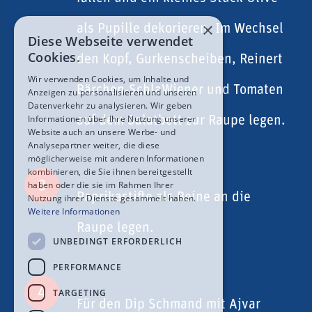
×
als Pupille dekorieren. Im Wechsel
Diese Webseite verwendet
Cookies.
den Kopf, Gurkenscheiben, Reinert
Wir verwenden Cookies, um Inhalte und
Bärchen-SchlaWiener und Tomaten
Anzeigen zu personalisieren und unseren
Datenverkehr zu analysieren. Wir geben
Informationen über Ihre Nutzung unserer
auf dem Salatbett zur Raupe legen.
Website auch an unsere Werbe- und
Analysepartner weiter, die diese
möglicherweise mit anderen Informationen
kombinieren, die Sie ihnen bereitgestellt
3
haben oder die sie im Rahmen Ihrer
Paprikastifte als Beine an die
Nutzung ihrer Dienste gesammelt haben.
Weitere Informationen
Raupe legen.
UNBEDINGT ERFORDERLICH
PERFORMANCE
4
TARGETING
Für den Dip Schmand mit Ajvar