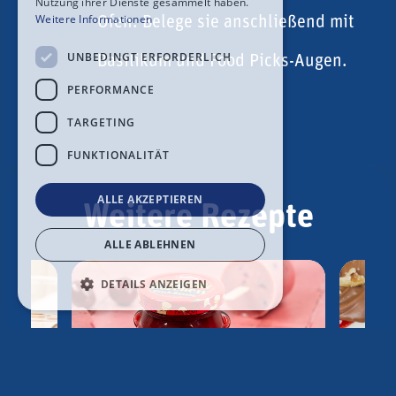
Nutzung ihrer Dienste gesammelt haben.
Weitere Informationen
Ofen. Belege sie anschließend mit
UNBEDINGT ERFORDERLICH
Basilikum und Food Picks-Augen.
PERFORMANCE
TARGETING
FUNKTIONALITÄT
ALLE AKZEPTIEREN
Weitere Rezepte
ALLE ABLEHNEN
DETAILS ANZEIGEN