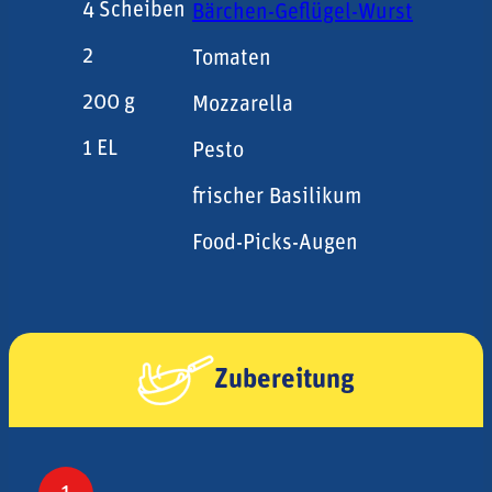
4
Scheiben
Bärchen-Geflügel-Wurst
2
Tomaten
200
g
Mozzarella
1
EL
Pesto
frischer Basilikum
Food-Picks-Augen
Zubereitung