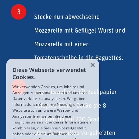
3
Stecke nun abwechselnd
Mozzarella mit Geflügel-Wurst und
Mozzarella mit einer
Tomatenscheibe in die Baguettes.
×
Diese Webseite verwendet
Cookies.
4
Wir verwenden Cookies, um Inhalte und
Lege sie auf ein mit Backpapier
Anzeigen zu personalisieren und unseren
Datenverkehr zu analysieren. Wir geben
Informationen über Ihre Nutzung unserer
belegtes Blech. Backe sie 8
Website auch an unsere Werbe- und
Analysepartner weiter, die diese
Minuten im auf 220 Grad
möglicherweise mit anderen Informationen
kombinieren, die Sie ihnen bereitgestellt
Ober-/Unterhitze vorgeheizten
haben oder die sie im Rahmen Ihrer