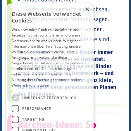
×
Kinder dürfen gesund aufwachsen.
Diese Webseite verwendet
Kinder dürfen ihre Meinung sagen.
Cookies.
Kinder dürfen geschützt werden.
Wir verwenden Cookies, um Inhalte und
Anzeigen zu personalisieren und unseren
Kinder dürfen so sein, wie sie sind.
Datenverkehr zu analysieren. Wir geben
Informationen über Ihre Nutzung unserer
Website auch an unsere Werbe- und
Das bedeutet nicht, dass Kinder immer
Analysepartner weiter, die diese
alles bestimmen. Aber es bedeutet:
möglicherweise mit anderen Informationen
Erwachsene sollen zuhören und Kinder
kombinieren, die Sie ihnen bereitgestellt
ernst nehmen. Das ist bärenstark – und
haben oder die sie im Rahmen Ihrer
Nutzung ihrer Dienste gesammelt haben.
manchmal beginnt es schon ganz klein,
Weitere Informationen
zum Beispiel beim gemeinsamen Planen
des Kindertags.
UNBEDINGT ERFORDERLICH
PERFORMANCE
TARGETING
Bärchen-Ideen: So
FUNKTIONALITÄT