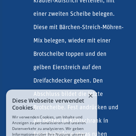
Kräuter-Aufstrich verteilen, mit
einer zweiten Scheibe belegen.
Diese mit Bärchen-Streich-Möhren-
Mix belegen, wieder mit einer
Brotscheibe toppen und den
gelben Eierstreich auf den
Dreifachdecker geben. Den
×
Abschluss bildet die letzte
Diese Webseite verwendet
Cookies.
Brotscheibe. Fest andrücken und
Wir verwenden Cookies, um Inhalte und
am besten im Kühlschrank in
Anzeigen zu personalisieren und unseren
Datenverkehr zu analysieren. Wir geben
Frischhaltefolie etwas ruhen
Informationen über Ihre Nutzung unserer