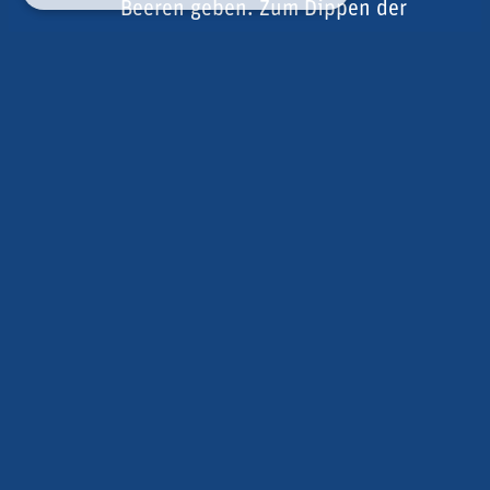
Beeren geben. Zum Dippen der
Früchte den Joghurt mit einer Prise
Vanillepulver würzen.
Nährwerte für 1-2 Lunchboxen
Unser Tipp
Generell können die Brotaufstriche