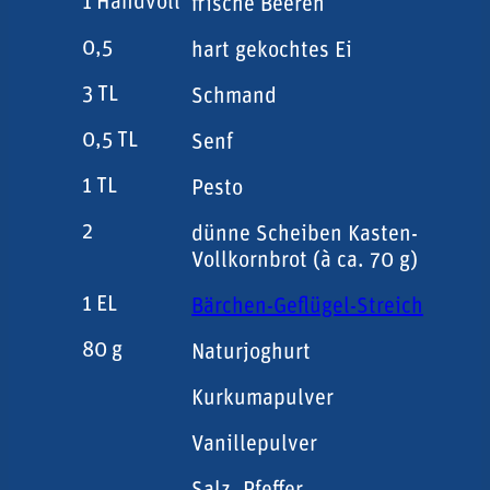
1
Handvoll
frische Beeren
0,5
hart gekochtes Ei
3
TL
Schmand
0,5
TL
Senf
1
TL
Pesto
2
dünne Scheiben Kasten-
Vollkornbrot (à ca. 70 g)
1
EL
Bärchen-Geflügel-Streich
80
g
Naturjoghurt
Kurkumapulver
Vanillepulver