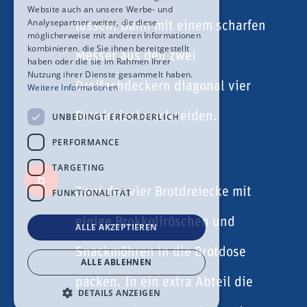
Website auch an unsere Werbe- und
Analysepartner weiter, die diese
lassen. Dann mit einem scharfen
möglicherweise mit anderen Informationen
kombinieren, die Sie ihnen bereitgestellt
Messer aus den zwei
haben oder die sie im Rahmen Ihrer
Nutzung ihrer Dienste gesammelt haben.
Dreifachdeckern diagonal vier
Weitere Informationen
Brotdreiecke schneiden.
UNBEDINGT ERFORDERLICH
PERFORMANCE
TARGETING
6
Zwei der vier Brotdreiecke mit
FUNKTIONALITÄT
einige Brokkoliröschen und
ALLE AKZEPTIEREN
Snackmöhren in die Brotdose
ALLE ABLEHNEN
packen. In ein extra Abteil die
DETAILS ANZEIGEN